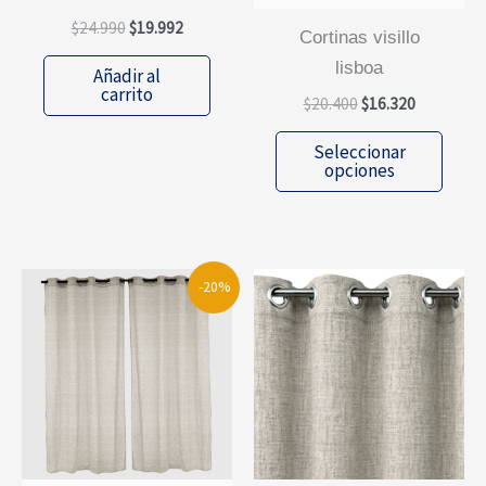
El
El
$
24.990
$
19.992
cortinas visillo
precio
precio
original
actual
lisboa
Añadir al
era:
es:
carrito
El
El
$
20.400
$
16.320
$24.990.
$19.992.
precio
precio
Este
original
actual
Seleccionar
era:
es:
prod
opciones
$20.400.
$16.320.
tiene
múlti
varia
Las
-20%
opcio
se
pued
elegi
en
la