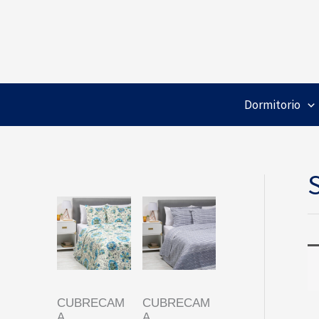
Ir
al
contenido
Dormitorio
CUBRECAM
CUBRECAM
A
A