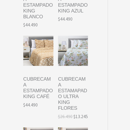
ESTAMPADO
ESTAMPADO
KING
KING AZUL
BLANCO
$
44.490
$
44.490
CUBRECAM
CUBRECAM
A
A
ESTAMPADO
ESTAMAPAD
KING CAFÉ
O ULTRA
KING
$
44.490
FLORES
E
E
$
26.490
$
13.245
l
l
p
p