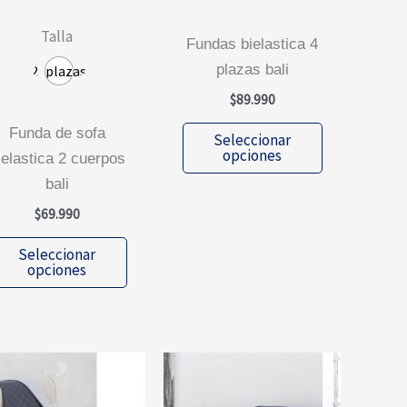
Talla
fundas bielastica 4
plazas bali
2_plazas
$
89.990
Este
funda de sofa
Seleccionar
producto
opciones
ielastica 2 cuerpos
tiene
bali
múltiples
$
69.990
variantes.
Este
Las
Seleccionar
producto
opciones
opciones
tiene
se
múltiples
pueden
variantes.
elegir
Las
en
opciones
la