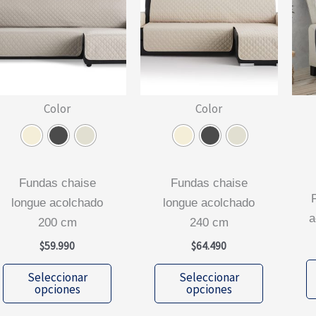
se
se
pueden
pueden
elegir
elegir
en
en
la
la
página
página
Color
Color
de
de
producto
producto
fundas chaise
fundas chaise
fundas cubr
longue acolchado
longue acolchado
a
200 cm
240 cm
$
59.990
$
64.490
Este
Este
Seleccionar
Seleccionar
producto
producto
opciones
opciones
tiene
tiene