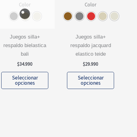
producto
Color
Color
de
producto
juegos silla+
juegos silla+
respaldo bielastica
respaldo jacquard
bali
elastico teide
$
34.990
$
29.990
Este
Este
Seleccionar
Seleccionar
producto
producto
opciones
opciones
tiene
tiene
múltiples
múltiples
variantes.
variantes.
Las
Las
opciones
opciones
se
se