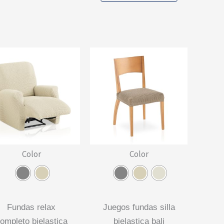
múltiples
tiene
variantes.
múltiples
Las
variantes.
opciones
Las
se
opciones
pueden
se
elegir
pueden
en
elegir
la
en
página
la
de
página
Color
Color
producto
de
producto
fundas relax
juegos fundas silla
ompleto bielastica
bielastica bali