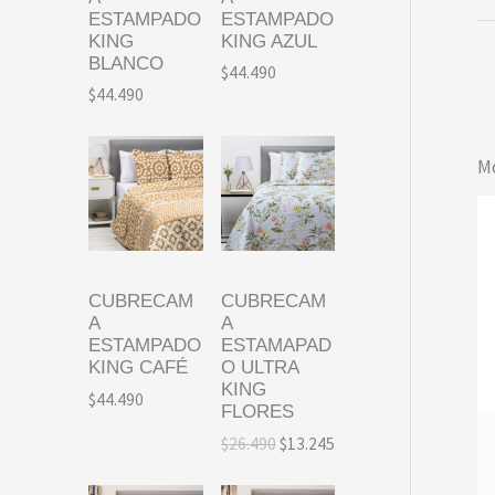
ESTAMPADO
ESTAMPADO
KING
KING AZUL
BLANCO
$
44.490
$
44.490
Mo
CUBRECAM
CUBRECAM
A
A
ESTAMPADO
ESTAMAPAD
KING CAFÉ
O ULTRA
KING
$
44.490
FLORES
E
E
$
26.490
$
13.245
l
l
p
p