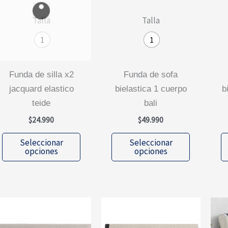
Talla
Talla
1
1
funda de silla x2
funda de sofa
jacquard elastico
bielastica 1 cuerpo
b
teide
bali
$
24.990
$
49.990
Este
Este
Seleccionar
Seleccionar
producto
producto
opciones
opciones
tiene
tiene
múltiples
múltiples
variantes.
variantes.
Las
Las
opciones
opciones