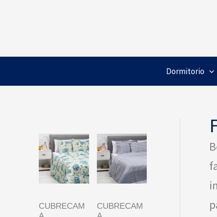
Ir
al
contenido
Dormitorio
B
f
i
p
CUBRECAM
CUBRECAM
A
A