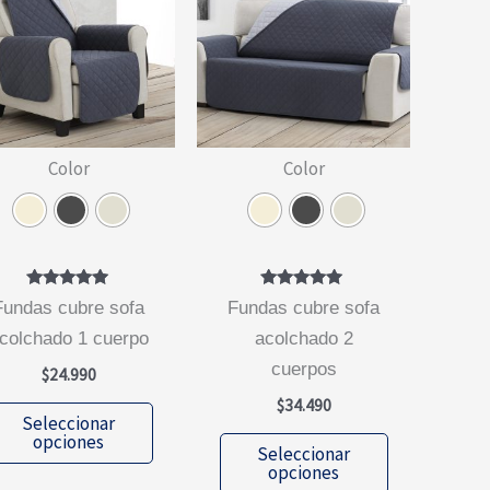
se
página
pueden
de
elegir
producto
en
la
página
Color
Color
de
producto
Valorado
Valorado
e sofa
fundas cubre sofa
con
con
5.00
5.00
colchado 1 cuerpo
acolchado 2
de 5
de 5
cuerpos
$
24.990
$
34.490
Este
Seleccionar
producto
Este
opciones
Seleccionar
tiene
producto
opciones