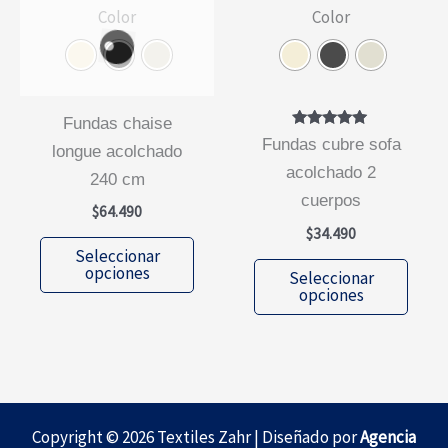
Color
Color
página
págin
de
de
producto
prod
fundas chaise
Valorado
fundas cubre sofa
longue acolchado
con
5.00
acolchado 2
240 cm
de 5
cuerpos
$
64.490
$
34.490
Este
Seleccionar
Este
producto
opciones
Seleccionar
prod
opciones
tiene
tiene
múltiples
múlti
variantes.
varia
Las
Las
opciones
opcio
Copyright © 2026 Textiles Zahr | Diseñado por
Agencia
se