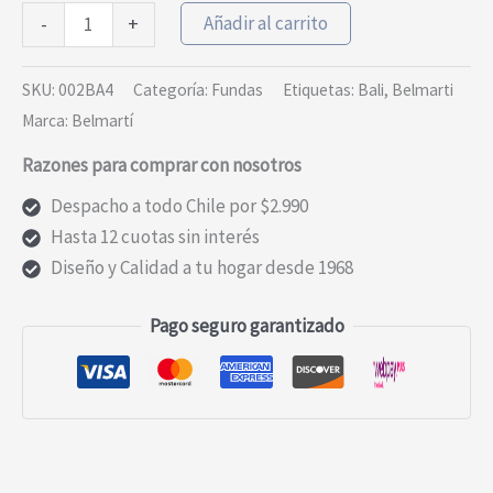
Fundas
Añadir al carrito
-
+
Bielastica
4
SKU:
002BA4
Categoría:
Fundas
Etiquetas:
Bali
,
Belmarti
Plazas
Marca:
Belmartí
Bali
Razones para comprar con nosotros
cantidad
Despacho a todo Chile por $2.990
Hasta 12 cuotas sin interés
Diseño y Calidad a tu hogar desde 1968
Pago seguro garantizado