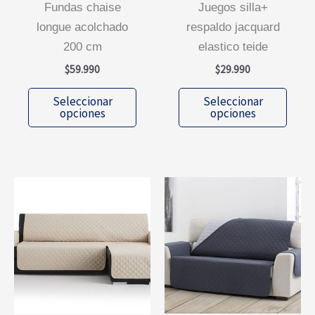
fundas chaise
juegos silla+
longue acolchado
respaldo jacquard
200 cm
elastico teide
$
59.990
$
29.990
Este
Este
Seleccionar
Seleccionar
producto
prod
opciones
opciones
tiene
tiene
múltiples
múlti
variantes.
varia
Las
Las
opciones
opcio
se
se
pueden
pued
elegir
elegi
en
en
la
la