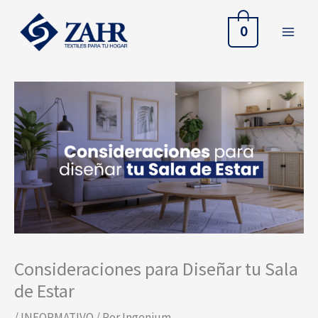
Ir
al
0
contenido
Consideraciones para Diseñar tu Sala
de Estar
/
INFORMATIVO
/ Por
Ingenium