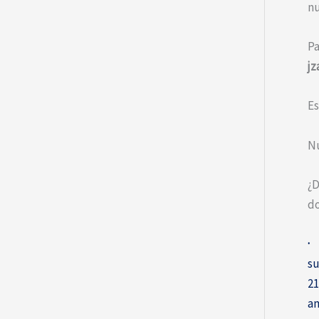
nu
Pa
jz
Es
Nu
¿D
do
· 
su
21
am