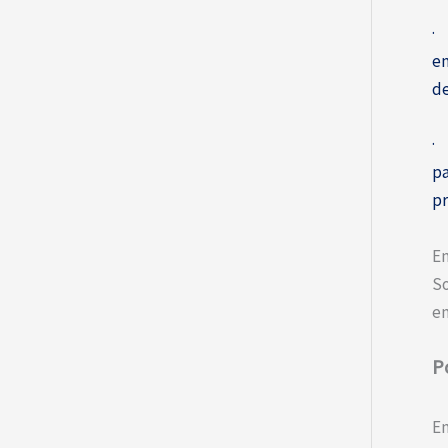
en
de
pa
pr
En
So
e
P
En