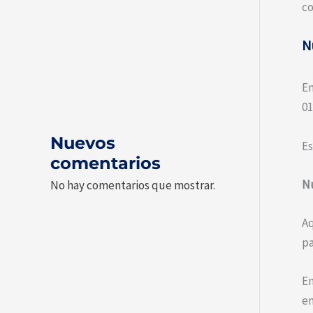
co
N
En
01
Nuevos
Es
comentarios
Nu
No hay comentarios que mostrar.
Aq
pa
En
em