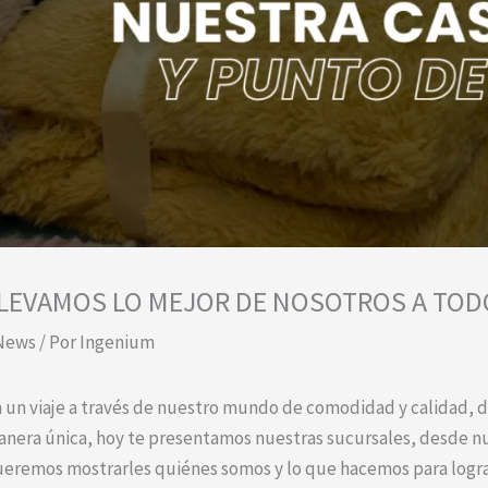
LEVAMOS LO MEJOR DE NOSOTROS A TOD
News
/ Por
Ingenium
 un viaje a través de nuestro mundo de comodidad y calidad, do
nera única, hoy te presentamos nuestras sucursales, desde nue
eremos mostrarles quiénes somos y lo que hacemos para logra