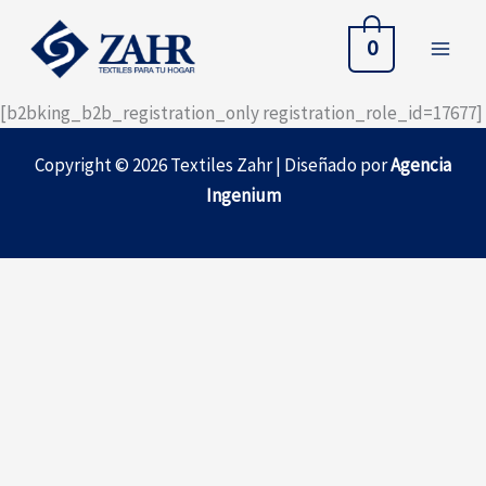
Ir
al
0
contenido
[b2bking_b2b_registration_only registration_role_id=17677]
Copyright © 2026 Textiles Zahr | Diseñado por
Agencia
Ingenium