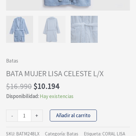
Batas
BATA MUJER LISA CELESTE L/X
El
El
$
16.990
$
10.194
precio
precio
Disponibilidad:
Hay existencias
original
actual
era:
es:
BATA
Añadir al carrito
-
+
$16.990.
$10.194.
MUJER
LISA
SKU:
BATM248LX
Categoría:
Batas
Etiqueta:
CORAL LISA