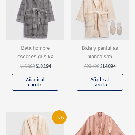
bata hombre
bata y pantuflas
escoces gris l/x
blanca s/m
El
El
El
El
$
16.990
$
10.194
$
23.490
$
14.094
precio
precio
precio
precio
original
actual
original
actual
Añadir al
Añadir al
era:
es:
era:
es:
carrito
carrito
$16.990.
$10.194.
$23.490.
$14.094.
-40%