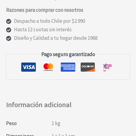
CELESTE
Razones para comprar con nosotros
L/X
cantidad
Despacho a todo Chile por $2.990
Hasta 12 cuotas sin interés
Diseño y Calidad a tu hogar desde 1968
Pago seguro garantizado
Información adicional
Peso
1 kg
Dimensiones
1 × 1 × 1 cm