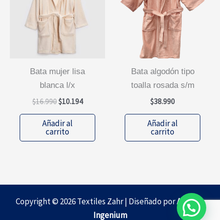
bata mujer lisa
bata algodón tipo
blanca l/x
toalla rosada s/m
El
El
$
16.990
$
10.194
$
38.990
precio
precio
original
actual
Añadir al
Añadir al
era:
es:
carrito
carrito
$16.990.
$10.194.
Copyright © 2026 Textiles Zahr | Diseñado por
Agencia
Ingenium