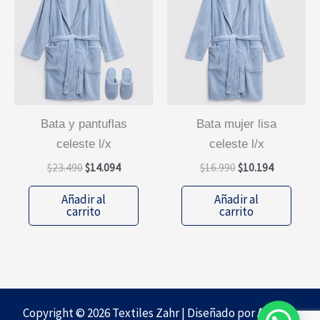
bata y pantuflas
bata mujer lisa
celeste l/x
celeste l/x
El
El
El
El
$
23.490
$
14.094
$
16.990
$
10.194
precio
precio
precio
precio
original
actual
original
actual
Añadir al
Añadir al
era:
es:
era:
es:
carrito
carrito
$23.490.
$14.094.
$16.990.
$10.194.
Copyright © 2026 Textiles Zahr | Diseñado por
Agencia