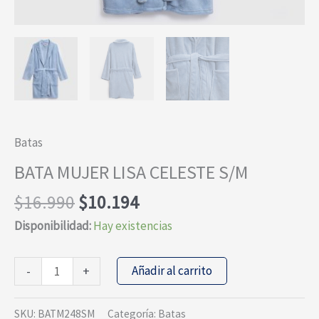
Batas
BATA MUJER LISA CELESTE S/M
El
El
$
16.990
$
10.194
precio
precio
Disponibilidad:
Hay existencias
original
actual
era:
es:
BATA
Añadir al carrito
-
+
$16.990.
$10.194.
MUJER
LISA
SKU:
BATM248SM
Categoría:
Batas