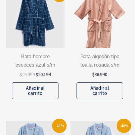
bata hombre
bata algodón tipo
escoces azul s/m
toalla rosada s/m
El
El
$
16.990
$
10.194
$
38.990
precio
precio
original
actual
Añadir al
Añadir al
era:
es:
carrito
carrito
$16.990.
$10.194.
-40%
-40%