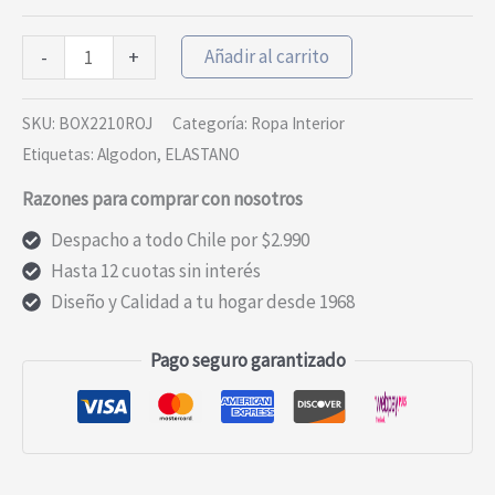
Boxer
Añadir al carrito
-
+
Liso
Rojo
SKU:
BOX2210ROJ
Categoría:
Ropa Interior
cantidad
Etiquetas:
Algodon
,
ELASTANO
Razones para comprar con nosotros
Despacho a todo Chile por $2.990
Hasta 12 cuotas sin interés
Diseño y Calidad a tu hogar desde 1968
Pago seguro garantizado