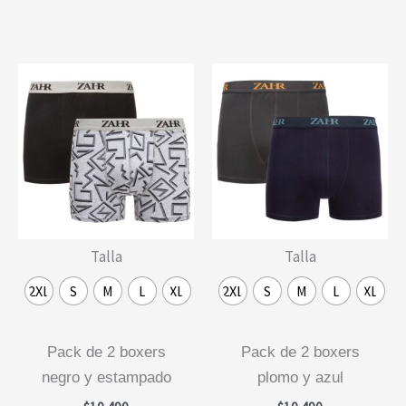
tiene
múlti
múltiples
varia
variantes.
Las
Las
opcio
opciones
se
se
pued
pueden
elegi
elegir
en
en
la
la
págin
Talla
Talla
página
de
de
prod
2XL
S
M
L
XL
2XL
S
M
L
XL
producto
pack de 2 boxers
pack de 2 boxers
negro y estampado
plomo y azul