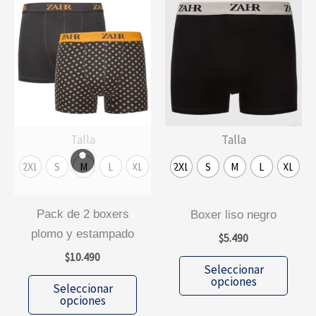
Talla
Talla
2XL
S
M
L
XL
2XL
S
M
L
XL
pack de 2 boxers
boxer liso negro
plomo y estampado
$
5.490
$
10.490
Este
Seleccionar
Este
prod
opciones
Seleccionar
producto
tiene
opciones