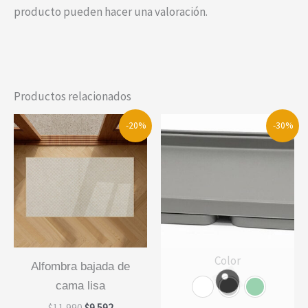
producto pueden hacer una valoración.
Productos relacionados
-20%
-30%
Color
alfombra bajada de
cama lisa
El
El
$
11.990
$
9.592