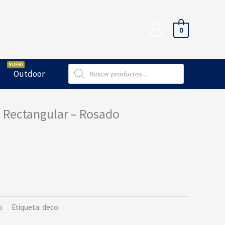
0
Búsqueda
Outdoor
de
productos
 Rectangular – Rosado
o
Etiqueta:
deco