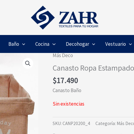
Baño
Cocina
Decohogar
Vestuario
Más Deco
Canasto Ropa Estampado
$
17.490
Canasto Baño
Sin existencias
SKU:
CANP20200_4
Categoría:
Más Dec