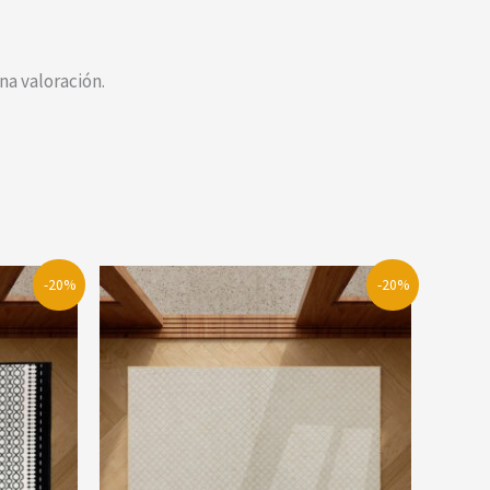
a valoración.
-20%
-20%