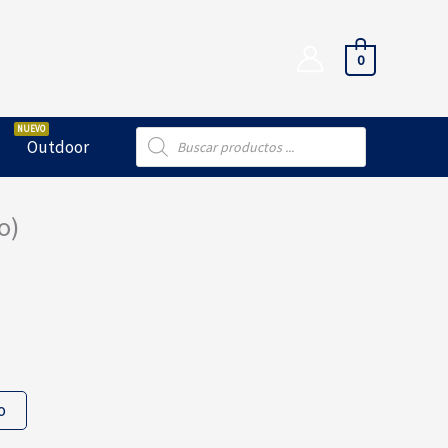
0
Búsqueda
Outdoor
de
productos
o)
o