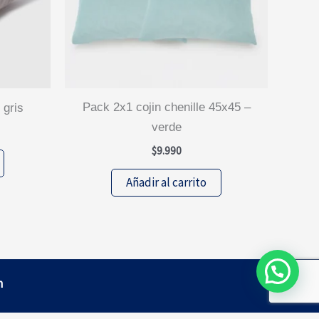
pack 2x1 cojin chenille 45x45 –
 gris
verde
$
9.990
Añadir al carrito
m