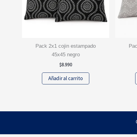
pack 2x1 cojin estampado
pack 2x1 cojin estampado
45x45 negro
$
8.990
Añadir al carrito