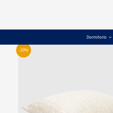
Ir
al
contenido
Dormitorio
-20%