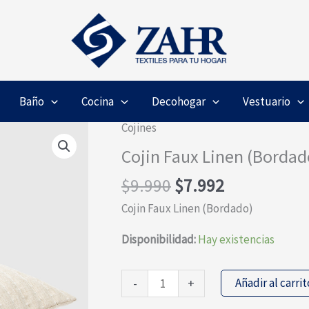
Baño
Cocina
Decohogar
Vestuario
Cojines
Cojin Faux Linen (Bordad
El
El
$
9.990
$
7.992
precio
precio
Cojin Faux Linen (Bordado)
original
actual
era:
es:
Disponibilidad:
Hay existencias
$9.990.
$7.992.
Cojin
Añadir al carrit
-
+
Faux