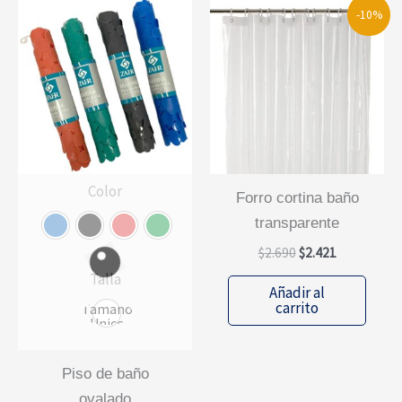
-10%
Color
forro cortina baño
transparente
El
El
$
2.690
$
2.421
precio
precio
Talla
original
actual
Añadir al
era:
es:
carrito
Tamano
$2.690.
$2.421.
Unico
piso de baño
ovalado