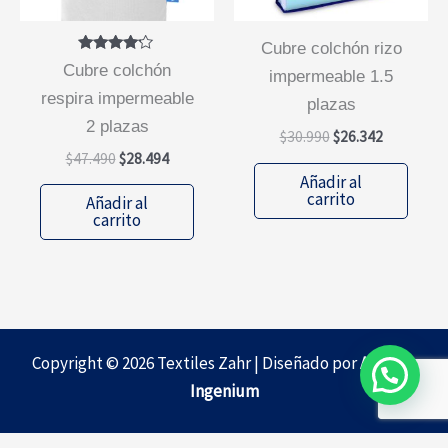
la
página
cubre colchón rizo
Valorado
de
cubre colchón
impermeable 1.5
con
4.00
producto
respira impermeable
plazas
de 5
2 plazas
El
El
$
30.990
$
26.342
precio
precio
El
El
$
47.490
$
28.494
original
actual
precio
precio
Añadir al
era:
es:
original
actual
carrito
Añadir al
$30.990.
$26.342.
era:
es:
carrito
$47.490.
$28.494.
Copyright © 2026 Textiles Zahr | Diseñado por
Agencia
Ingenium