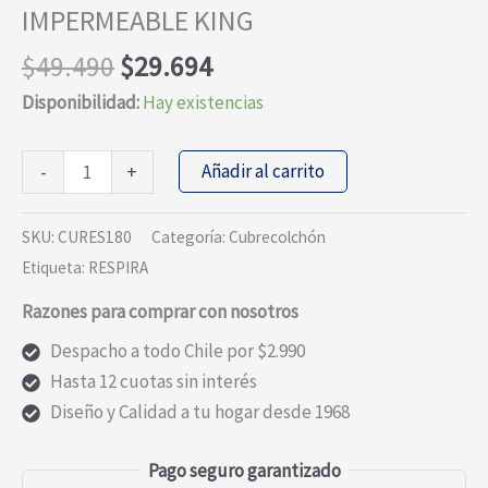
IMPERMEABLE KING
El
El
$
49.490
$
29.694
precio
precio
Disponibilidad:
Hay existencias
original
actual
era:
es:
CUBRE
Añadir al carrito
-
+
$49.490.
$29.694.
COLCHÓN
RESPIRA
SKU:
CURES180
Categoría:
Cubrecolchón
IMPERMEABLE
Etiqueta:
RESPIRA
KING
Razones para comprar con nosotros
cantidad
Despacho a todo Chile por $2.990
Hasta 12 cuotas sin interés
Diseño y Calidad a tu hogar desde 1968
Pago seguro garantizado