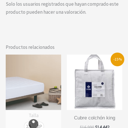
Solo los usuarios registrados que hayan comprado este
producto pueden hacer una valoración.
Productos relacionados
-15%
Talla
cubre colchón king
2.5
2P
El
El
$
16.990
$
14.442