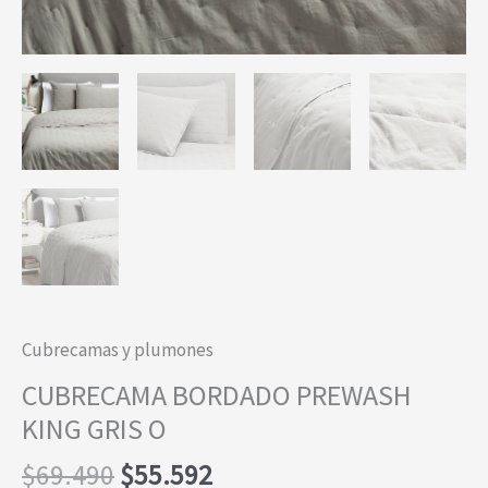
Cubrecamas y plumones
CUBRECAMA BORDADO PREWASH
KING GRIS O
El
El
$
69.490
$
55.592