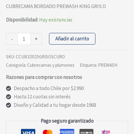
precio
precio
CUBRECAMA BORDADO PREWASH KING GRIS O
original
actual
era:
es:
Disponibilidad:
Hay existencias
$69.490.
$55.592.
CUBRECAMA
Añadir al carrito
-
+
BORDADO
PREWASH
SKU:
CCUB32025GRISOSCURO
KING
Categoría:
Cubrecamas y plumones
Etiqueta:
PREWASH
GRIS
Razones para comprar con nosotros
O
cantidad
Despacho a todo Chile por $2.990
Hasta 12 cuotas sin interés
Diseño y Calidad a tu hogar desde 1968
Pago seguro garantizado