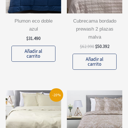
plumon eco doble
cubrecama bordado
azul
prewash 2 plazas
malva
$
31.490
El
El
$
62.990
$
50.392
Añadir al
precio
precio
carrito
original
actual
Añadir al
era:
es:
carrito
$62.990.
$50.392.
-20%