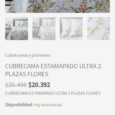
Cubrecamas y plumones
CUBRECAMA ESTAMAPADO ULTRA 2
PLAZAS FLORES
El
El
$
25.490
$
20.392
precio
precio
CUBRECAMA ESTAMAPADO ULTRA 2 PLAZAS FLORES
original
actual
era:
es:
Disponibilidad:
Hay existencias
$25.490.
$20.392.