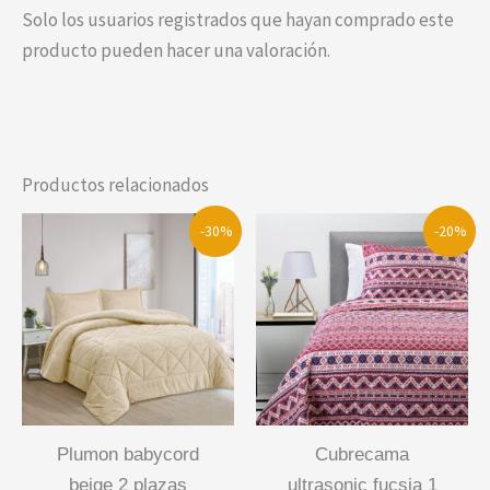
Solo los usuarios registrados que hayan comprado este
producto pueden hacer una valoración.
Productos relacionados
-30%
-20%
plumon babycord
cubrecama
beige 2 plazas
ultrasonic fucsia 1