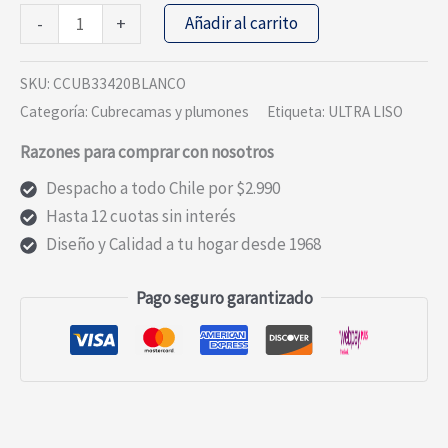
CUBRECAMA
Añadir al carrito
-
+
ESTAMAPADO
ULTRA
SKU:
CCUB33420BLANCO
2
Categoría:
Cubrecamas y plumones
Etiqueta:
ULTRA LISO
PLAZAS
Razones para comprar con nosotros
FLORES
cantidad
Despacho a todo Chile por $2.990
Hasta 12 cuotas sin interés
Diseño y Calidad a tu hogar desde 1968
Pago seguro garantizado