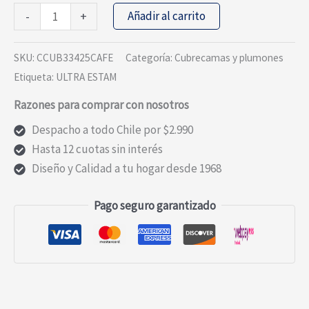
CUBRECAMA
Añadir al carrito
-
+
ESTAMAPADO
ULTRA
SKU:
CCUB33425CAFE
Categoría:
Cubrecamas y plumones
KING
Etiqueta:
ULTRA ESTAM
HOJAS
Razones para comprar con nosotros
cantidad
Despacho a todo Chile por $2.990
Hasta 12 cuotas sin interés
Diseño y Calidad a tu hogar desde 1968
Pago seguro garantizado