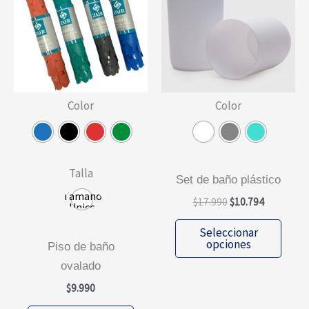
se
pued
elegi
en
la
Color
Color
págin
de
prod
Talla
set de baño plástico
Tamano
El
El
$
17.990
$
10.794
Unico
precio
precio
Este
original
actual
Seleccionar
era:
es:
prod
opciones
piso de baño
$17.990.
$10.794.
tiene
ovalado
múlti
$
9.990
varia
Este