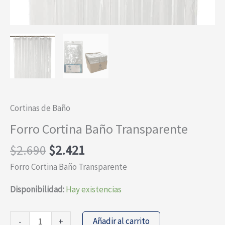
Cortinas de Baño
Forro Cortina Baño Transparente
El
El
$
2.690
$
2.421
precio
precio
Forro Cortina Baño Transparente
original
actual
era:
es:
Disponibilidad:
Hay existencias
$2.690.
$2.421.
Forro
Añadir al carrito
-
+