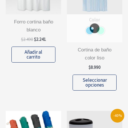
Color
forro cortina baño
blanco
El
El
$
2.490
$
2.241
precio
precio
original
actual
cortina de baño
Añadir al
era:
es:
carrito
color liso
$2.490.
$2.241.
$
8.990
Este
Seleccionar
prod
opciones
tiene
múlti
varia
Las
-40%
opcio