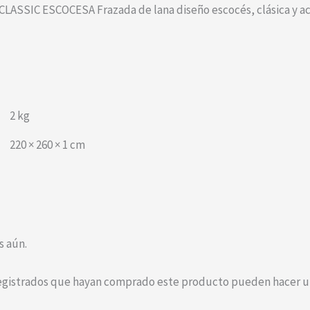
ASSIC ESCOCESA Frazada de lana diseño escocés, clásica y aco
2 kg
220 × 260 × 1 cm
s aún.
registrados que hayan comprado este producto pueden hacer un