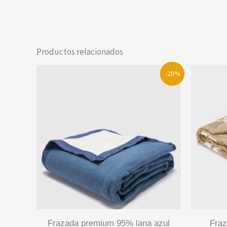
Productos relacionados
-20%
frazada premium 95% lana azul
frazada jaquard punto beige