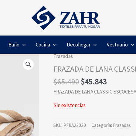
Baño
Cocina
Decohogar
Vestuario
Frazadas
FRAZADA DE LANA CLASSI
El
El
$
65.490
$
45.843
precio
precio
FRAZADA DE LANA CLASSIC ESCOCESA
original
actual
era:
es:
Sin existencias
$65.490.
$45.843.
SKU:
PFRA23030
Categoría:
Frazadas