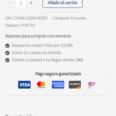
FRAZADA
Añadir al carrito
-
+
JAQUARD
PUNTO
SKU:
CFRA11320BURDEO
Categoría:
Frazadas
BURDEO
Etiqueta:
PUNTOS
2P
Razones para comprar con nosotros
cantidad
Despacho a todo Chile por $2.990
Hasta 12 cuotas sin interés
Diseño y Calidad a tu hogar desde 1968
Pago seguro garantizado