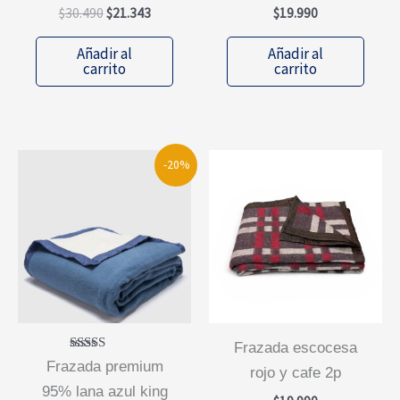
El
El
$
30.490
$
21.343
$
19.990
precio
precio
original
actual
Añadir al
Añadir al
era:
es:
carrito
carrito
$30.490.
$21.343.
-20%
frazada escocesa
Valorado
frazada premium
rojo y cafe 2p
con
5.00
95% lana azul king
de 5