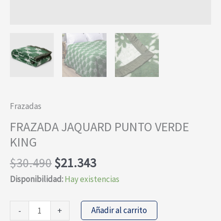
Frazadas
FRAZADA JAQUARD PUNTO VERDE
KING
El
El
$
30.490
$
21.343
precio
precio
Disponibilidad:
Hay existencias
original
actual
era:
es:
FRAZADA
Añadir al carrito
-
+
$30.490.
$21.343.
JAQUARD