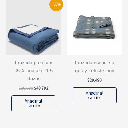
-20%
frazada premium
frazada escocesa
95% lana azul 1.5
gris y celeste king
plazas
$
29.490
El
El
$
60.990
$
48.792
Añadir al
precio
precio
carrito
original
actual
Añadir al
era:
es:
carrito
$60.990.
$48.792.