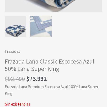
Frazadas
Frazada Lana Classic Escocesa Azul
50% Lana Super King
El
El
$
92.490
$
73.992
precio
precio
Frazada Lana Premium Escocesa Azul 100% Lana Super
original
actual
King
era:
es:
$92.490.
$73.992.
Sin existencias