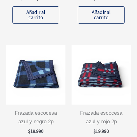
precio
precio
original
actual
Añadir al
Añadir al
era:
es:
carrito
carrito
$30.490.
$21.343.
frazada escocesa
frazada escocesa
azul y negro 2p
azul y rojo 2p
$
19.990
$
19.990