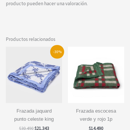
producto pueden hacer una valoración.
Productos relacionados
-30%
frazada jaquard
frazada escocesa
punto celeste king
verde y rojo 1p
El
El
$
30.490
$
21.343
$
14.490