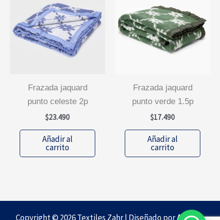
frazada jaquard
frazada jaquard
punto celeste 2p
punto verde 1.5p
$
23.490
$
17.490
Añadir al
Añadir al
carrito
carrito
Copyright © 2026 Textiles Zahr | Diseñado por
Agencia