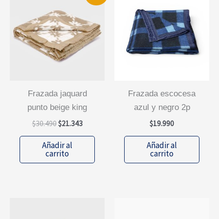
frazada jaquard
frazada escocesa
punto beige king
azul y negro 2p
El
El
$
30.490
$
21.343
$
19.990
precio
precio
original
actual
Añadir al
Añadir al
era:
es:
carrito
carrito
$30.490.
$21.343.