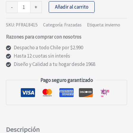
Frazada
Añadir al carrito
-
+
Premium
95%
SKU:
PFRA18415
Categoría:
Frazadas
Etiqueta:
invierno
lana
Razones para comprar con nosotros
Azul
1.5
Despacho a todo Chile por $2.990
Plazas
Hasta 12 cuotas sin interés
cantidad
Diseño y Calidad a tu hogar desde 1968
Pago seguro garantizado
Descripción