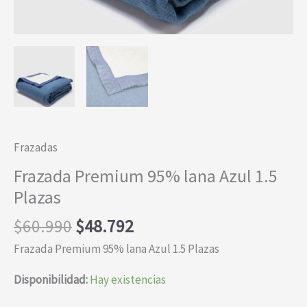
Frazadas
Frazada Premium 95% lana Azul 1.5
Plazas
El
El
$
60.990
$
48.792
precio
precio
Frazada Premium 95% lana Azul 1.5 Plazas
original
actual
era:
es:
Disponibilidad:
Hay existencias
$60.990.
$48.792.