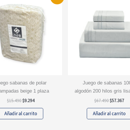
juego de sabanas 100%
ampadas beige 1 plaza
algodón 200 hilos gris lis
El
El
El
El
$
15.490
$
9.294
$
67.490
$
57.367
precio
precio
precio
pre
original
actual
original
act
Añadir al carrito
Añadir al carrito
era:
es:
era:
es:
$15.490.
$9.294.
$67.490.
$57