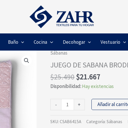
Baño
Cocina
Decohogar
Vestuario
Sábanas
JUEGO DE SABANA BRODE
El
El
$
25.490
$
21.667
precio
precio
Disponibilidad:
Hay existencias
original
actual
era:
es:
JUEGO
Añadir al carrit
-
+
$25.490.
$21.667.
DE
SABANA
SKU:
CSAB6415A
Categoría:
Sábanas
BRODERI