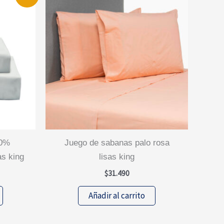
juego de sabanas palo rosa
as king
lisas king
$
31.490
cio
ual
Añadir al carrito
.367.