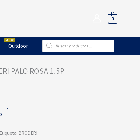
0
Búsqueda
Outdoor
de
productos
RI PALO ROSA 1.5P
o
Etiqueta:
BRODERI