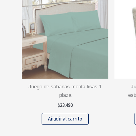
juego de sabanas menta lisas 1
juego sabanas de polar
plaza
est
$
23.490
Añadir al carrito