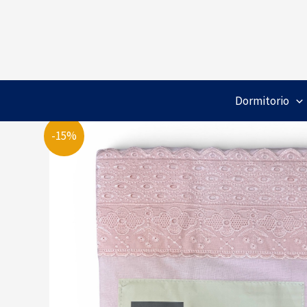
Ir
al
contenido
Dormitorio
-15%