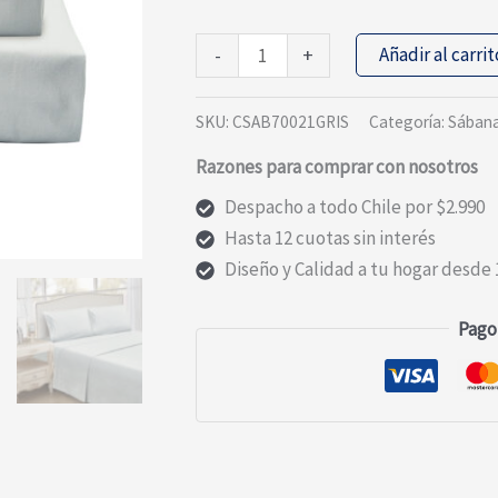
JUEGO
Añadir al carrit
-
+
DE
SABANAS
SKU:
CSAB70021GRIS
Categoría:
Sában
100%
Razones para comprar con nosotros
ALGODÓN
200
Despacho a todo Chile por $2.990
HILOS
Hasta 12 cuotas sin interés
GRIS
Diseño y Calidad a tu hogar desde 
LISAS
2P
Pago
cantidad