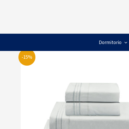
Ir
al
contenido
Dormitorio
-15%