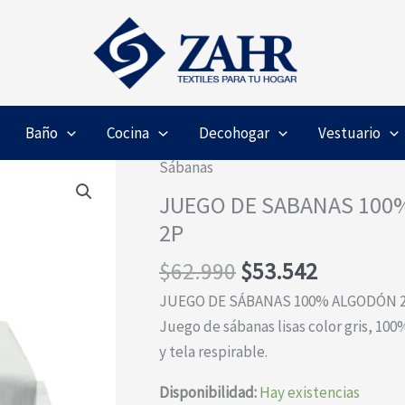
Baño
Cocina
Decohogar
Vestuario
Sábanas
JUEGO DE SABANAS 100%
2P
El
El
$
62.990
$
53.542
precio
precio
JUEGO DE SÁBANAS 100% ALGODÓN 20
original
actual
Juego de sábanas lisas color gris, 100
era:
es:
y tela respirable.
$62.990.
$53.542.
Disponibilidad:
Hay existencias