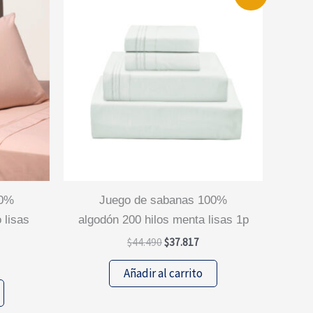
juego de sabanas 100%
 lisas
algodón 200 hilos menta lisas 1p
El
El
$
44.490
$
37.817
precio
precio
original
actual
Añadir al carrito
era:
es:
$44.490.
$37.817.