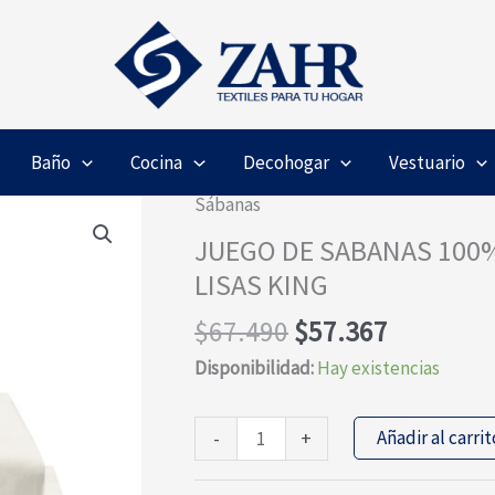
Baño
Cocina
Decohogar
Vestuario
Sábanas
JUEGO DE SABANAS 100%
LISAS KING
El
El
$
67.490
$
57.367
precio
precio
Disponibilidad:
Hay existencias
original
actual
era:
es:
JUEGO
Añadir al carrit
-
+
$67.490.
$57.367.
DE
SABANAS