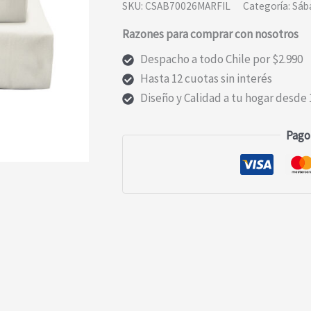
SKU:
CSAB70026MARFIL
Categoría:
Sáb
100%
Razones para comprar con nosotros
ALGODÓN
200
Despacho a todo Chile por $2.990
HILOS
Hasta 12 cuotas sin interés
MARFIL
Diseño y Calidad a tu hogar desde 
LISAS
KING
Pago
cantidad