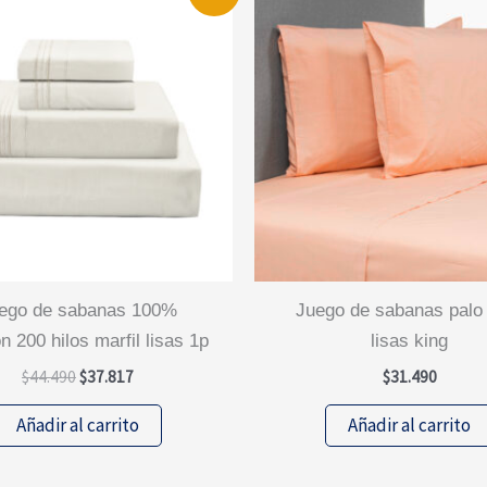
juego de sabanas palo rosa
n 200 hilos marfil lisas 1p
lisas king
El
El
$
44.490
$
37.817
$
31.490
precio
precio
original
actual
Añadir al carrito
Añadir al carrito
era:
es:
$44.490.
$37.817.