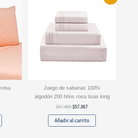
juego de sabanas 100%
algodón 200 hilos rosa lisas king
El
El
$
67.490
$
57.367
precio
precio
original
actual
Añadir al carrito
era:
es:
$67.490.
$57.367.