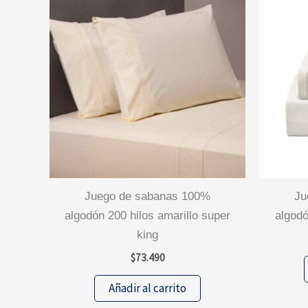
juego de sabanas 100%
juego de sabanas 100%
algodón 200 hilos amarillo super
algodó
king
$
73.490
Añadir al carrito