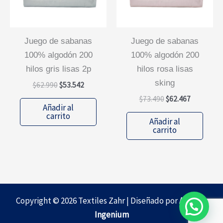
juego de sabanas
juego de sabanas
100% algodón 200
100% algodón 200
hilos gris lisas 2p
hilos rosa lisas
sking
El
El
$
62.990
$
53.542
precio
precio
El
El
$
73.490
$
62.467
original
actual
Añadir al
precio
precio
era:
es:
carrito
original
actual
Añadir al
$62.990.
$53.542.
era:
es:
carrito
$73.490.
$62.467.
Copyright © 2026 Textiles Zahr | Diseñado por
Agencia
Ingenium