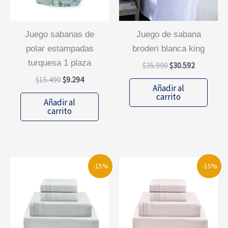
juego sabanas de
juego de sabana
polar estampadas
broderi blanca king
turquesa 1 plaza
El
El
$
35.990
$
30.592
precio
precio
El
El
$
15.490
$
9.294
original
actual
Añadir al
precio
precio
era:
es:
carrito
original
actual
Añadir al
$35.990.
$30.592.
era:
es:
carrito
$15.490.
$9.294.
-15%
-15%