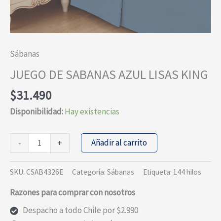
Sábanas
JUEGO DE SABANAS AZUL LISAS KING
$
31.490
Disponibilidad:
Hay existencias
JUEGO
Añadir al carrito
-
+
DE
SABANAS
SKU:
CSAB4326E
Categoría:
Sábanas
Etiqueta:
144 hilos
AZUL
Razones para comprar con nosotros
LISAS
KING
Despacho a todo Chile por $2.990