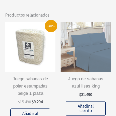
Productos relacionados
-40%
juego sabanas de
juego de sabanas
polar estampadas
azul lisas king
beige 1 plaza
$
31.490
El
El
$
15.490
$
9.294
Añadir al
precio
precio
carrito
original
actual
Añadir al