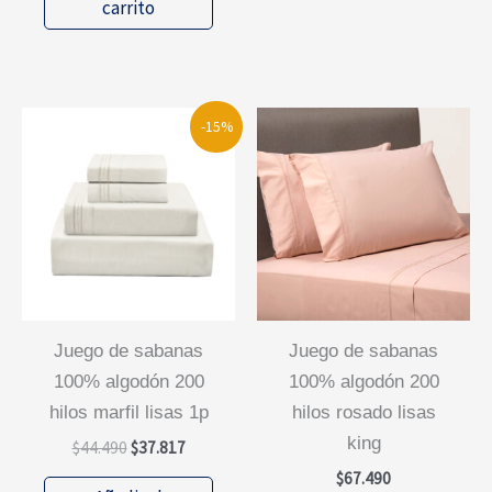
era:
es:
carrito
$15.490.
$9.294.
-15%
juego de sabanas
juego de sabanas
100% algodón 200
100% algodón 200
hilos marfil lisas 1p
hilos rosado lisas
king
El
El
$
44.490
$
37.817
precio
precio
$
67.490
original
actual