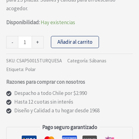
acogedor.
Disponibilidad:
Hay existencias
JUEGO
Añadir al carrito
-
+
SABANAS
DE
SKU:
CSAP50015TURQUESA
Categoría:
Sábanas
POLAR
Etiqueta:
Polar
ESTAMPADAS
Razones para comprar con nosotros
TURQUESA
1,5P
Despacho a todo Chile por $2.990
cantidad
Hasta 12 cuotas sin interés
Diseño y Calidad a tu hogar desde 1968
Pago seguro garantizado