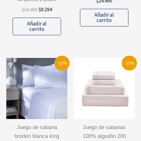
$
24.490
El
El
$
15.490
$
9.294
Añadir al
precio
precio
carrito
original
actual
Añadir al
era:
es:
carrito
$15.490.
$9.294.
-15%
-15%
juego de sabana
juego de sabanas
broderi blanca king
100% algodón 200