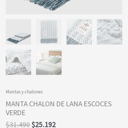
Mantas y chalones
MANTA CHALON DE LANA ESCOCES
VERDE
El
El
$
31.490
$
25.192