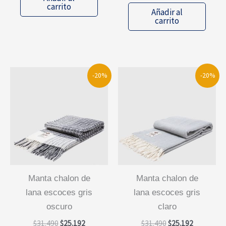
era:
es:
carrito
original
actual
Añadir al
$8.490.
$5.094.
era:
es:
carrito
$8.490.
$5.094.
-20%
-20%
manta chalon de
manta chalon de
lana escoces gris
lana escoces gris
oscuro
claro
El
El
El
El
$
31.490
$
25.192
$
31.490
$
25.192