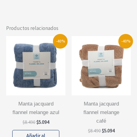
Productos relacionados
-40%
-40%
manta jacquard
manta jacquard
flannel melange azul
flannel melange
café
El
El
$
8.490
$
5.094
precio
precio
El
El
$
8.490
$
5.094
original
actual
Añadir al
precio
precio