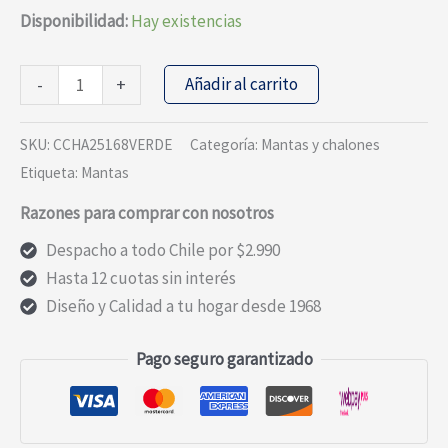
precio
precio
Disponibilidad:
Hay existencias
original
actual
era:
es:
MANTA
Añadir al carrito
-
+
$31.490.
$25.192.
CHALON
DE
SKU:
CCHA25168VERDE
Categoría:
Mantas y chalones
LANA
Etiqueta:
Mantas
ESCOCES
Razones para comprar con nosotros
VERDE
cantidad
Despacho a todo Chile por $2.990
Hasta 12 cuotas sin interés
Diseño y Calidad a tu hogar desde 1968
Pago seguro garantizado