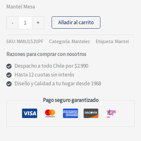
Mantel Mesa
Mantel
Añadir al carrito
-
+
Jacquard
Linio
SKU:
MANJ1520PF
Categoría:
Manteles
Etiqueta:
Mantel
Poliester
Razones para comprar con nosotros
150X200-
Flores
Despacho a todo Chile por $2.990
cantidad
Hasta 12 cuotas sin interés
Diseño y Calidad a tu hogar desde 1968
Pago seguro garantizado