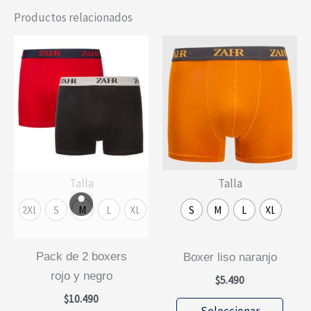
Productos relacionados
Talla
Talla
2XL
S
M
L
XL
S
M
L
XL
pack de 2 boxers
boxer liso naranjo
rojo y negro
$
5.490
$
10.490
Este