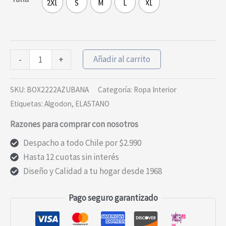
2XL
S
M
L
XL
Pack
Añadir al carrito
-
+
de
2
SKU:
BOX2222AZUBANA
Categoría:
Ropa Interior
Boxers
Etiquetas:
Algodon
,
ELASTANO
Azul
Razones para comprar con nosotros
y
Estampados
Despacho a todo Chile por $2.990
cantidad
Hasta 12 cuotas sin interés
Diseño y Calidad a tu hogar desde 1968
Pago seguro garantizado