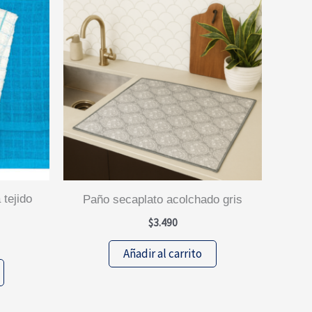
paño secaplato acolchado gris
$
3.490
Añadir al carrito