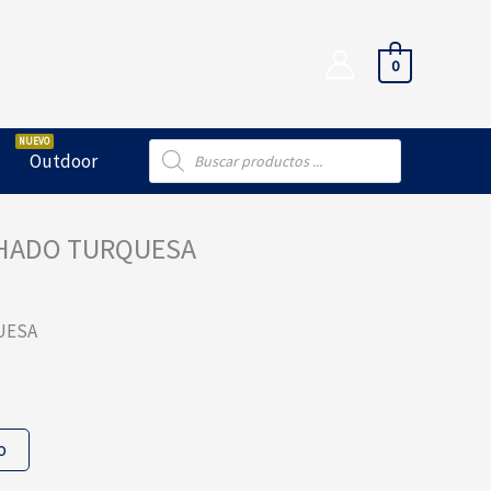
0
Búsqueda
Outdoor
de
productos
CHADO TURQUESA
UESA
o