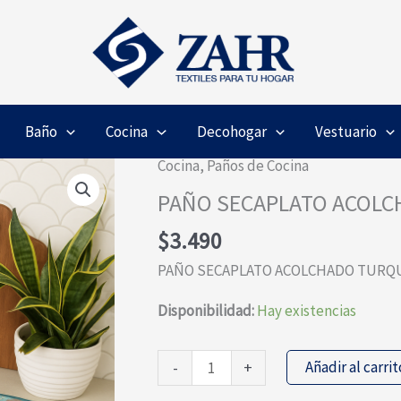
Baño
Cocina
Decohogar
Vestuario
Cocina
,
Paños de Cocina
PAÑO SECAPLATO ACOL
$
3.490
PAÑO SECAPLATO ACOLCHADO TURQ
Disponibilidad:
Hay existencias
PAÑO
Añadir al carrit
-
+
SECAPLATO