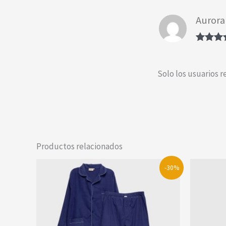
Aurora
Valorad
con
5
de
Solo los usuarios 
Productos relacionados
-30%