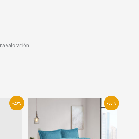
a valoración.
-20%
-30%