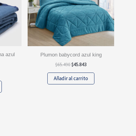
plumon babycord azul king
El
El
$
65.490
$
45.843
precio
precio
original
actual
Añadir al carrito
cio
era:
es:
ual
$65.490.
$45.843.
.792.