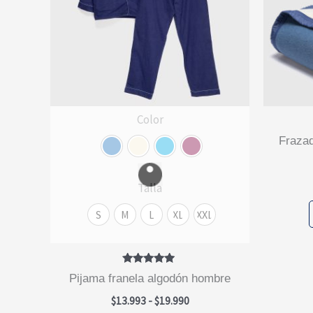
Color
frazada premium 95% lana azul
Talla
S
M
L
XL
XXL
Valorado
pijama franela algodón hombre
con
4.75
Rango
$
13.993
-
$
19.990
de 5