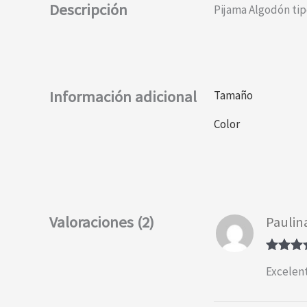
Descripción
Pijama Algodón tipo
Información adicional
Tamaño
Color
Valoraciones (2)
Paulin
Valorad
Excelent
con
5
de