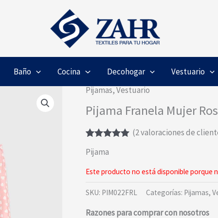
Baño
Cocina
Decohogar
Vestuario
Pijamas
,
Vestuario
Pijama Franela Mujer Ro
(
2
valoraciones de client
Valorado
2
Pijama
con
5.00
de
5 en base a
valoraciones
Este producto no está disponible porque n
de clientes
SKU:
PIM022FRL
Categorías:
Pijamas
,
V
Razones para comprar con nosotros