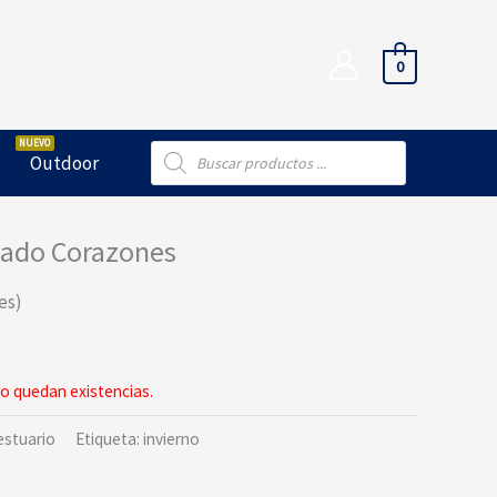
0
Búsqueda
Outdoor
de
productos
sado Corazones
es)
o quedan existencias.
estuario
Etiqueta:
invierno