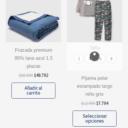
Talla
frazada premium
95% lana azul 1.5
2
4
6
8
plazas
El
El
$
60.990
$
48.792
pijama polar
precio
precio
original
actual
estampado largo
Añadir al
era:
es:
carrito
niño gris
$60.990.
$48.792.
El
El
$
12.990
$
7.794
precio
precio
Este
original
actual
Seleccionar
era:
es:
prod
opciones
$12.990.
$7.794.
tiene