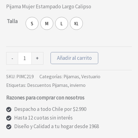
Pijama Mujer Estampado Largo Calipso
Talla
S
M
L
XL
Pijama
Añadir al carrito
-
+
Mujer
Estampado
SKU:
PIMC219
Categorías:
Pijamas
,
Vestuario
Largo
Etiquetas:
Descuentos Pijamas
,
invierno
Calipso
Razones para comprar con nosotros
cantidad
Despacho a todo Chile por $2.990
Hasta 12 cuotas sin interés
Diseño y Calidad a tu hogar desde 1968