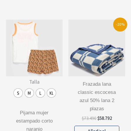
múlti
varia
Las
-20%
opcio
se
pued
elegi
en
la
Talla
págin
frazada lana
de
classic escocesa
S
M
L
XL
prod
azul 50% lana 2
plazas
pijama mujer
El
El
$
73.490
$
58.792
estampado corto
precio
precio
original
actual
naranjo