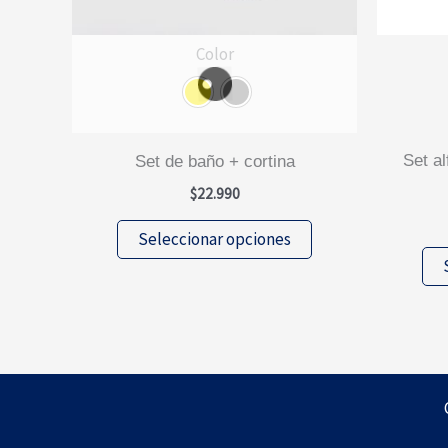
Color
set alfombra baño piso y cubre
set de baño + cortina
$
22.990
Este
Seleccionar opciones
producto
tiene
múltiples
variantes.
Las
opciones
se