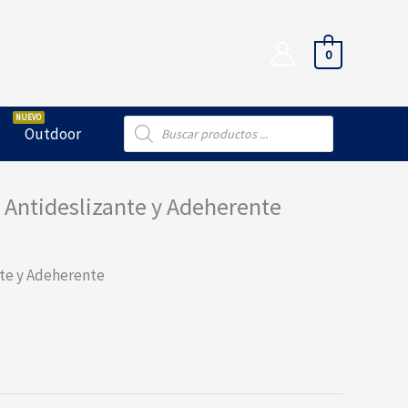
0
Búsqueda
Outdoor
de
productos
 Antideslizante y Adeherente
nte y Adeherente