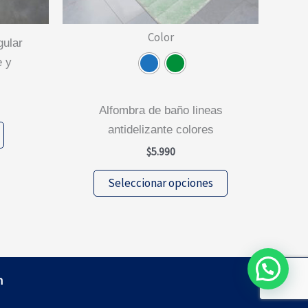
Color
e y
alfombra de baño lineas
antidelizante colores
$
5.990
Este
Seleccionar opciones
producto
tiene
múltiples
variantes.
Las
m
opciones
se