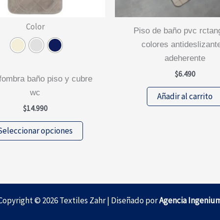
Color
piso de baño pvc rctangular
colores antideslizant
adeherente
$
6.490
wc
Añadir al carrito
$
14.990
Este
Seleccionar opciones
producto
tiene
múltiples
variantes.
Las
Copyright © 2026 Textiles Zahr | Diseñado por
Agencia Ingeniu
opciones
se