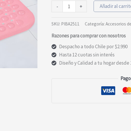
Piso
Añadir al carrit
-
+
de
Baño
SKU:
PIBA2511
Categoría:
Accesorios d
PVC
Razones para comprar con nosotros
Colores
Antideslizante
Despacho a todo Chile por $2.990
y
Hasta 12 cuotas sin interés
Adeherente
Diseño y Calidad a tu hogar desde 
cantidad
Pago