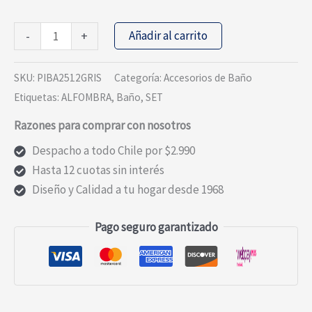
Piso
Añadir al carrito
-
+
de
Baño
SKU:
PIBA2512GRIS
Categoría:
Accesorios de Baño
PVC
Etiquetas:
ALFOMBRA
,
Baño
,
SET
Rctangular
Razones para comprar con nosotros
Colores
Antideslizante
Despacho a todo Chile por $2.990
y
Hasta 12 cuotas sin interés
Adeherente
Diseño y Calidad a tu hogar desde 1968
cantidad
Pago seguro garantizado