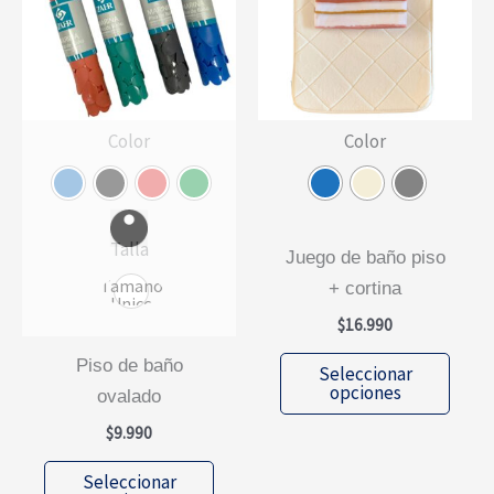
Color
Color
Talla
juego de baño piso
Tamano
+ cortina
Unico
$
16.990
Este
piso de baño
Seleccionar
prod
opciones
ovalado
tiene
$
9.990
múlti
Este
varia
Seleccionar