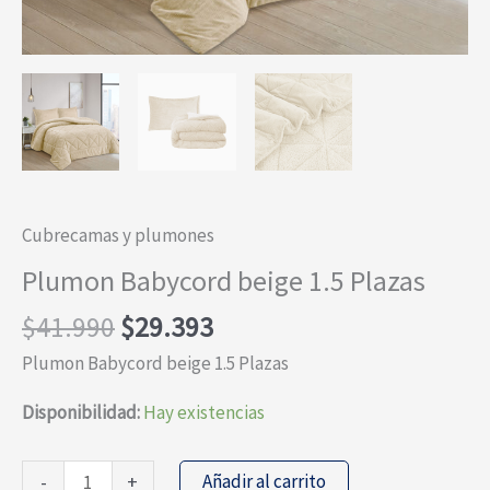
Cubrecamas y plumones
Plumon Babycord beige 1.5 Plazas
El
El
$
41.990
$
29.393
precio
precio
Plumon Babycord beige 1.5 Plazas
original
actual
era:
es:
Disponibilidad:
Hay existencias
$41.990.
$29.393.
Plumon
Añadir al carrito
-
+