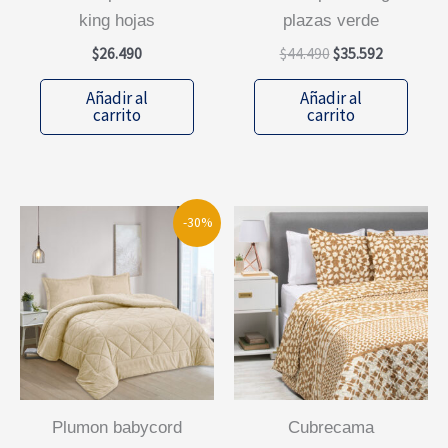
king hojas
plazas verde
El
El
$
26.490
$
44.490
$
35.592
precio
precio
original
actual
Añadir al
Añadir al
era:
es:
carrito
carrito
$44.490.
$35.592.
-30%
plumon babycord
cubrecama