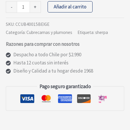
PLUMON
Añadir al carrito
-
+
ESTAMPADO
CON
SKU:
CCUB40015BEIGE
SHERPA
Categoría:
Cubrecamas y plumones
Etiqueta:
sherpa
1.5
Razones para comprar con nosotros
PLAZA
BEIGE
Despacho a todo Chile por $2.990
cantidad
Hasta 12 cuotas sin interés
Diseño y Calidad a tu hogar desde 1968
Pago seguro garantizado