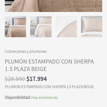
Cubrecamas y plumones
PLUMON ESTAMPADO CON SHERPA
1.5 PLAZA BEIGE
El
El
$
29.990
$
17.994
precio
precio
PLUMON ESTAMPADO CON SHERPA 1.5 PLAZA BEIGE
original
actual
era:
es:
Disponibilidad:
Hay existencias
$29.990.
$17.994.