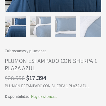
Cubrecamas y plumones
PLUMON ESTAMPADO CON SHERPA 1
PLAZA AZUL
El
El
$
28.990
$
17.394
precio
precio
PLUMON ESTAMPADO CON SHERPA 1 PLAZA AZUL
original
actual
era:
es:
Disponibilidad:
Hay existencias
$28.990.
$17.394.