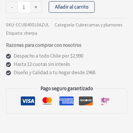
PLUMON
Añadir al carrito
-
+
ESTAMPADO
CON
SKU:
CCUB40010AZUL
Categoría:
Cubrecamas y plumones
SHERPA
Etiqueta:
sherpa
1
Razones para comprar con nosotros
PLAZA
AZUL
Despacho a todo Chile por $2.990
cantidad
Hasta 12 cuotas sin interés
Diseño y Calidad a tu hogar desde 1968
Pago seguro garantizado