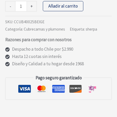
PLUMON
Añadir al carrito
-
+
ESTAMPADO
CON
SKU:
CCUB40025BEIGE
SHERPA
Categoría:
Cubrecamas y plumones
Etiqueta:
sherpa
KING
Razones para comprar con nosotros
BEIGE
cantidad
Despacho a todo Chile por $2.990
Hasta 12 cuotas sin interés
Diseño y Calidad a tu hogar desde 1968
Pago seguro garantizado