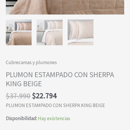
Cubrecamas y plumones
PLUMON ESTAMPADO CON SHERPA
KING BEIGE
El
El
$
37.990
$
22.794
precio
precio
PLUMON ESTAMPADO CON SHERPA KING BEIGE
original
actual
era:
es:
Disponibilidad:
Hay existencias
$37.990.
$22.794.