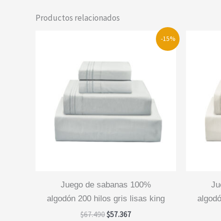
Productos relacionados
-15%
juego de sabanas 100%
juego de sabanas 100%
algodón 200 hilos gris lisas king
algodó
El
El
$
67.490
$
57.367