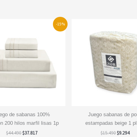
-15%
juego sabanas de polar
n 200 hilos marfil lisas 1p
estampadas beige 1 p
El
El
El
El
$
44.490
$
37.817
$
15.490
$
9.294