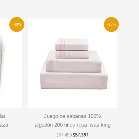
-40%
-15%
juego de sabanas 100%
laza
algodón 200 hilos rosa lisas king
El
El
$
67.490
$
57.367