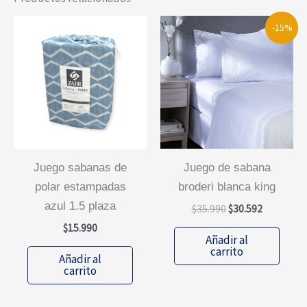
-15%
juego sabanas de
juego de sabana
polar estampadas
broderi blanca king
azul 1.5 plaza
El
El
$
35.990
$
30.592
precio
precio
$
15.990
original
actual
Añadir al
era:
es:
carrito
Añadir al
$35.990.
$30.592.
carrito