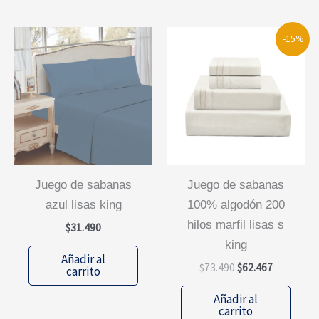
-15%
juego de sabanas
juego de sabanas
azul lisas king
100% algodón 200
hilos marfil lisas s
$
31.490
king
Añadir al
El
El
$
73.490
$
62.467
carrito
precio
precio
original
actual
Añadir al
era:
es:
carrito