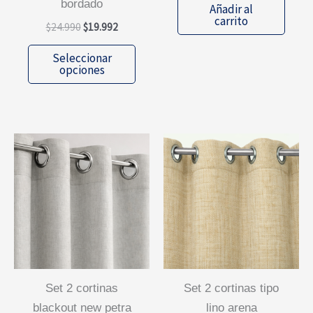
bordado
Añadir al
carrito
El
El
$
24.990
$
19.992
precio
precio
Este
original
actual
Seleccionar
era:
es:
producto
opciones
$24.990.
$19.992.
tiene
múltiples
variantes.
Las
opciones
se
pueden
elegir
en
la
página
set 2 cortinas
set 2 cortinas tipo
de
blackout new petra
lino arena