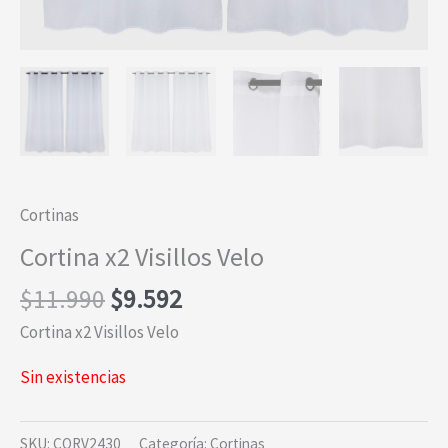
Cortinas
Cortina x2 Visillos Velo
El
El
$
11.990
$
9.592
precio
precio
Cortina x2 Visillos Velo
original
actual
era:
es:
Sin existencias
$11.990.
$9.592.
SKU:
CORV2430
Categoría:
Cortinas