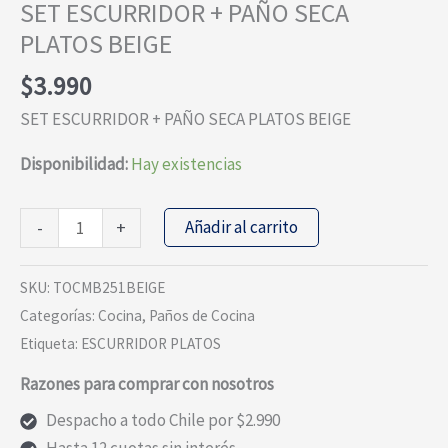
SET ESCURRIDOR + PAÑO SECA
PLATOS BEIGE
$
3.990
SET ESCURRIDOR + PAÑO SECA PLATOS BEIGE
Disponibilidad:
Hay existencias
SET
Añadir al carrito
-
+
ESCURRIDOR
+
SKU:
TOCMB251BEIGE
PAÑO
Categorías:
Cocina
,
Paños de Cocina
SECA
Etiqueta:
ESCURRIDOR PLATOS
PLATOS
Razones para comprar con nosotros
BEIGE
cantidad
Despacho a todo Chile por $2.990