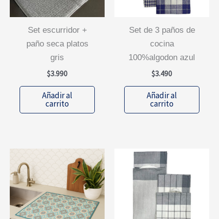
set escurridor +
set de 3 paños de
paño seca platos
cocina
gris
100%algodon azul
$
3.990
$
3.490
Añadir al
Añadir al
carrito
carrito