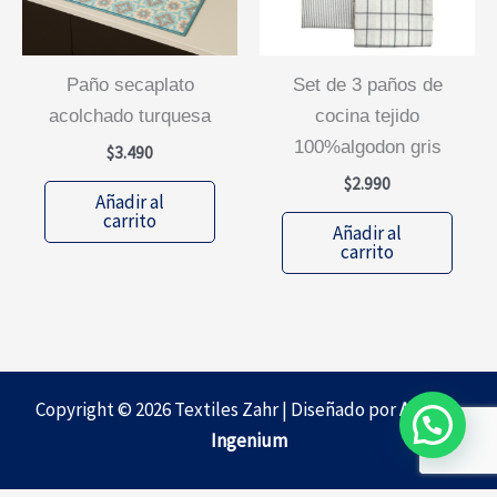
paño secaplato
set de 3 paños de
acolchado turquesa
cocina tejido
100%algodon gris
$
3.490
$
2.990
Añadir al
carrito
Añadir al
carrito
Copyright © 2026 Textiles Zahr | Diseñado por
Agencia
Ingenium