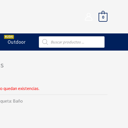
0
Búsqueda
Outdoor
de
productos
as
o quedan existencias.
iqueta:
Baño