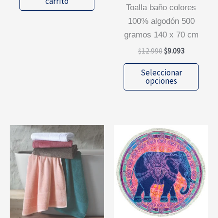
carrito
$11.990.
$9.592.
toalla baño colores
100% algodón 500
gramos 140 x 70 cm
El
El
$
12.990
$
9.093
precio
precio
Este
original
actual
Seleccionar
era:
es:
prod
opciones
$12.990.
$9.093.
tiene
múlti
varia
Las
opcio
se
pued
elegi
en
la