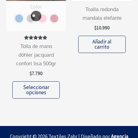
Color
págin
toalla redonda
de
mandala elefante
prod
$
10.990
Añadir al
Valorado
tolla de mano
carrito
con
5.00
döhler jacquard
de 5
confort lisa 500gr
$
7.790
Este
Seleccionar
producto
opciones
tiene
múltiples
variantes.
Las
opciones
Copyright © 2026 Textiles Zahr | Diseñado por
Agencia