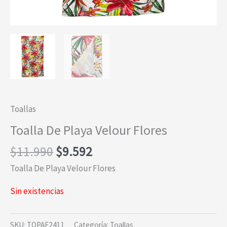
Toallas
Toalla De Playa Velour Flores
El
El
$
11.990
$
9.592
precio
precio
Toalla De Playa Velour Flores
original
actual
era:
es:
Sin existencias
$11.990.
$9.592.
SKU:
TOPAF2411
Categoría:
Toallas