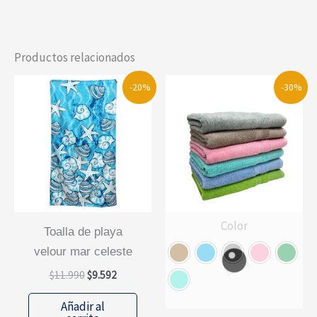
Productos relacionados
-20%
-30%
Color
toalla de playa
velour mar celeste
El
El
$
11.990
$
9.592
precio
precio
original
actual
Añadir al
era:
es: