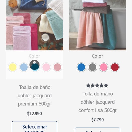
Color
Color
toalla de baño
Valorado
tolla de mano
döhler jacquard
con
5.00
döhler jacquard
premium 500gr
de 5
confort lisa 500gr
$
12.990
$
7.790
Este
Seleccionar
Este
producto
opciones