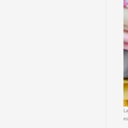
La
es