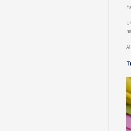
Fa
Ut
na
Al
T