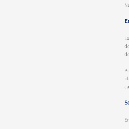
No
Es
Lo
de
de
Pu
id
ca
S
En