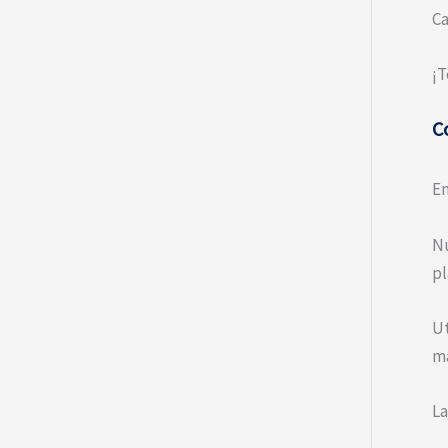
Ca
¡T
C
En
N
pl
Ut
ma
La