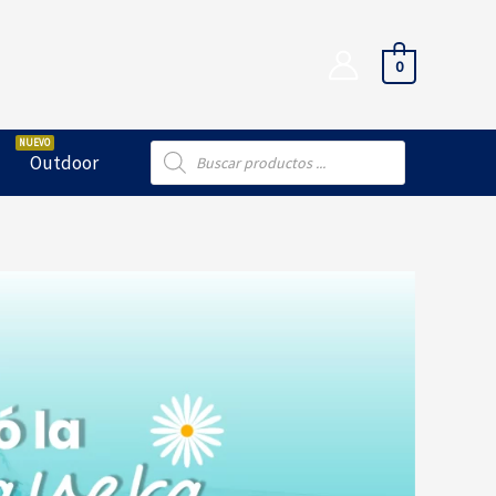
0
Búsqueda
Outdoor
de
productos