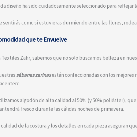
da diseño ha sido cuidadosamente seleccionado para reflejar la 
e sentirás como si estuvieras durmiendo entre las flores, rode
omodidad que te Envuelve
 Textiles Zahr, sabemos que no solo buscamos belleza en nues
uestras
sábanas zarinas
están confeccionadas con los mejores m
acentero.
ilizamos algodón de alta calidad al 50% (y 50% poliéster), que 
ntendrá fresco durante las cálidas noches de primavera.
 calidad de la costura y los detalles en cada pieza aseguran qu